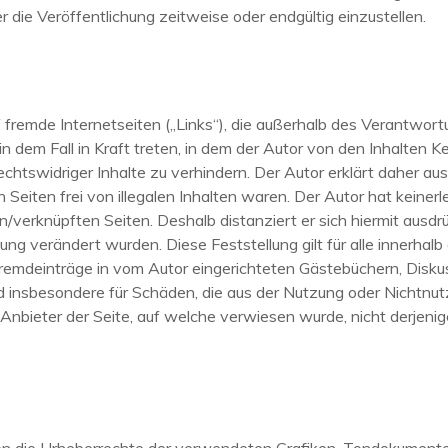
 die Veröffentlichung zeitweise oder endgültig einzustellen.
f fremde Internetseiten („Links“), die außerhalb des Verantwor
in dem Fall in Kraft treten, in dem der Autor von den Inhalten 
chtswidriger Inhalte zu verhindern. Der Autor erklärt daher aus
eiten frei von illegalen Inhalten waren. Der Autor hat keinerlei
n/verknüpften Seiten. Deshalb distanziert er sich hiermit ausdrüc
ung verändert wurden. Diese Feststellung gilt für alle innerha
emdeinträge in vom Autor eingerichteten Gästebüchern, Diskussio
nd insbesondere für Schäden, die aus der Nutzung oder Nichtnu
Anbieter der Seite, auf welche verwiesen wurde, nicht derjenige,