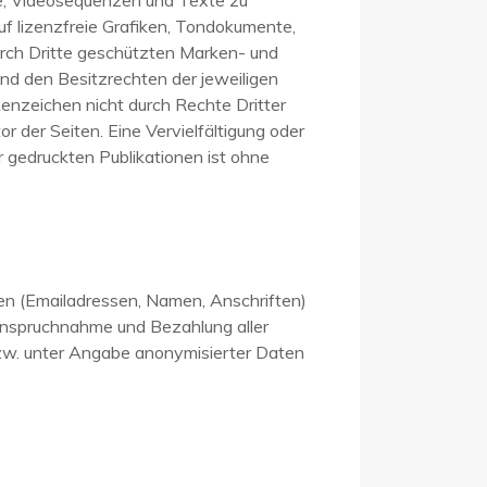
te, Videosequenzen und Texte zu
f lizenzfreie Grafiken, Tondokumente,
urch Dritte geschützten Marken- und
d den Besitzrechten der jeweiligen
kenzeichen nicht durch Rechte Dritter
or der Seiten. Eine Vervielfältigung oder
gedruckten Publikationen ist ohne
ten (Emailadressen, Namen, Anschriften)
Inanspruchnahme und Bezahlung aller
zw. unter Angabe anonymisierter Daten