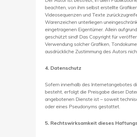
Der Autor ist bestrebt, in allen Publika
beachten, von ihm selbst erstellte Grafi
Videosequenzen und Texte zurückzugreifen
Warenzeichen unterliegen uneingeschränk
eingetragenen Eigentümer. Allein aufgrund
geschützt sind! Das Copyright für veröffent
Verwendung solcher Grafiken, Tondokumen
ausdrückliche Zustimmung des Autors nich
4. Datenschutz
Sofern innerhalb des Internetangebotes di
besteht, erfolgt die Preisgabe dieser Date
angebotenen Dienste ist – soweit techni
oder eines Pseudonyms gestattet.
5. Rechtswirksamkeit dieses Haftung