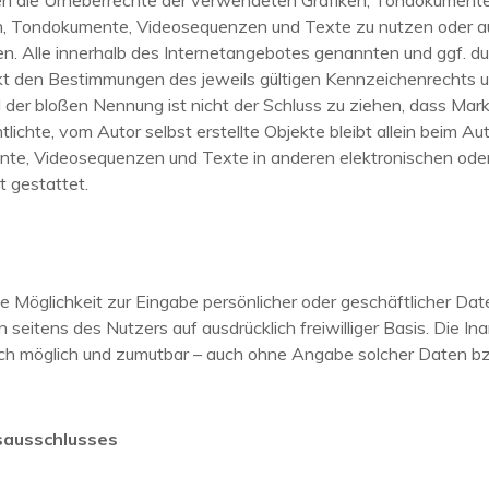
tionen die Urheberrechte der verwendeten Grafiken, Tondokumen
ken, Tondokumente, Videosequenzen und Texte zu nutzen oder au
. Alle innerhalb des Internetangebotes genannten und ggf. d
t den Bestimmungen des jeweils gültigen Kennzeichenrechts un
 der bloßen Nennung ist nicht der Schluss zu ziehen, dass Mar
lichte, vom Autor selbst erstellte Objekte bleibt allein beim Aut
te, Videosequenzen und Texte in anderen elektronischen oder 
t gestattet.
e Möglichkeit zur Eingabe persönlicher oder geschäftlicher Da
n seitens des Nutzers auf ausdrücklich freiwilliger Basis. Die 
sch möglich und zumutbar – auch ohne Angabe solcher Daten b
sausschlusses